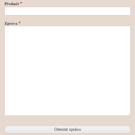
Předmět
Zpráva