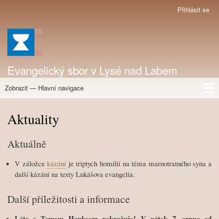
Přejít
Přihlásit se
Menu
k
uživatelského
hlavnímu
účtu
obsahu
Evangelický sbor v Lysé nad Labem
Zobrazit — Hlavní navigace
Hlavní
navigace
Aktuality
Aktivity
Aktivity v kalendáři
Co se událo
Fotogalerie
Historie
Kázání
Kontakty
Ohlasy a videa
O nás
Periodika
Sborové dopisy
Zprávy
GDPR
Pečovat a žít doma
Aktuality
Aktuálně
V záložce
kázání
je triptych homilií na téma marnotratného syna a
další kázání na texty Lukášova evangelia.
Další příležitosti a informace
Léto s Tomem Hanksem pokračuje! V pátek 7. srpna od