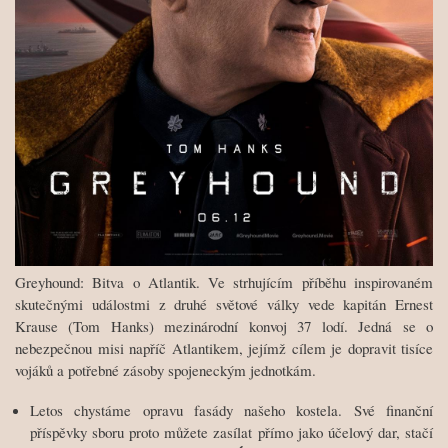
Greyhound: Bitva o Atlantik. Ve strhujícím příběhu inspirovaném
skutečnými událostmi z druhé světové války vede kapitán Ernest
Krause (Tom Hanks) mezinárodní konvoj 37 lodí. Jedná se o
nebezpečnou misi napříč Atlantikem, jejímž cílem je dopravit tisíce
vojáků a potřebné zásoby spojeneckým jednotkám.
Letos chystáme opravu fasády našeho kostela. Své finanční
příspěvky sboru proto můžete zasílat přímo jako účelový dar, stačí