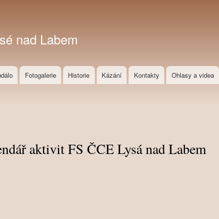
Přejít
k
hlavnímu
ysé nad Labem
obsahu
událo
Fotogalerie
Historie
Kázání
Kontakty
Ohlasy a videa
endář aktivit FS ČCE Lysá nad Labem