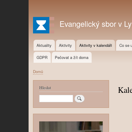
Menu
uživatelského
Evangelický sbor v L
účtu
Aktuality
Aktivity
Aktivity v kalendáři
Co se 
Hlavní
navigace
GDPR
Pečovat a žít doma
Domů
Drobečková
navigace
Kal
Hledat
Hledat