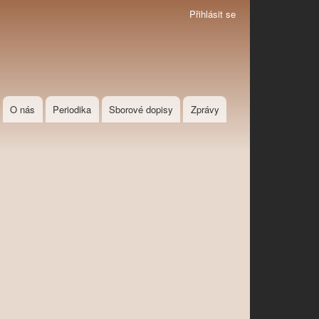
Přihlásit se
O nás
Periodika
Sborové dopisy
Zprávy